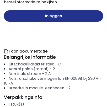
bestelinformatie te bekijken
Inloggen
Toon documentatie
Belangrijke informatie
Uitschakelkarakteristiek
-
C
Aantal polen (totaal)
-
2
Nominale stroom
-
2
A
Nom. afschakelvermogen Icn EN 60898 bij 230 V
-
10
kA
Breedte in module-eenheden
-
2
Verpakkingsinfo
1
stuk(s)