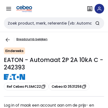
Overslaan
Overslaan
naar
naar
navigatie
inhoud
Zoekveld invoer
Breadcrumb bekijken
Eindereeks
EATON - Automaat 2P 2A 10kA C -
242393
Kopiëren
Kopiëren
Ref Cebeo PLSMC22
Cebeo ID 3531256
Log in of maak een account aan om de prijs- en