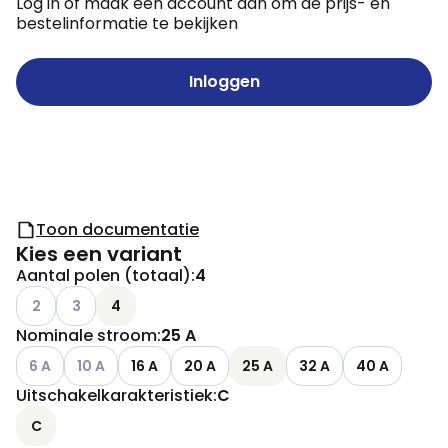
Log in of maak een account aan om de prijs- en
bestelinformatie te bekijken
Inloggen
Toon documentatie
Kies een variant
Aantal polen (totaal)
:
4
Andere varianten (Huidige combinatie niet mogelijk)
Andere varianten (Huidige combinatie niet mogelijk)
2
3
4
Nominale stroom
:
25 A
Andere varianten (Huidige combinatie niet mogelijk)
Andere varianten (Huidige combinatie niet mogelijk)
6 A
10 A
16 A
20 A
25 A
32 A
40 A
Uitschakelkarakteristiek
:
C
C