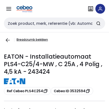
Overslaan
Overslaan
naar
naar
navigatie
inhoud
Zoekveld invoer
Breadcrumb bekijken
EATON - Installatieautomaat
PLS4-C25/4-MW , C 25A , 4 Polig ,
4,5 kA - 243424
Kopiëren
Kopiëren
Ref Cebeo PLS4C254
Cebeo ID 3532594