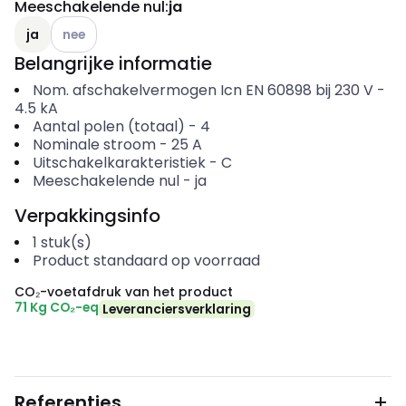
Meeschakelende nul
:
ja
Andere varianten (Huidige combinatie niet mogelijk)
ja
nee
Belangrijke informatie
Nom. afschakelvermogen Icn EN 60898 bij 230 V
-
4.5
kA
Aantal polen (totaal)
-
4
Nominale stroom
-
25
A
Uitschakelkarakteristiek
-
C
Meeschakelende nul
-
ja
Verpakkingsinfo
1
stuk(s)
Product standaard op voorraad
CO₂-voetafdruk van het product
71 Kg CO₂-eq
Leveranciersverklaring
Referenties