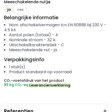
Meeschakelende nul
:
ja
Andere varianten (Huidige combinatie niet mogelijk)
ja
nee
Belangrijke informatie
Nom. afschakelvermogen Icn EN 60898 bij 230 V
-
4.5
kA
Aantal polen (totaal)
-
4
Nominale stroom
-
32
A
Uitschakelkarakteristiek
-
C
Meeschakelende nul
-
ja
Verpakkingsinfo
1
stuk(s)
Product standaard op voorraad
CO₂-voetafdruk van het product
85 Kg CO₂-eq
Leveranciersverklaring
Referenties