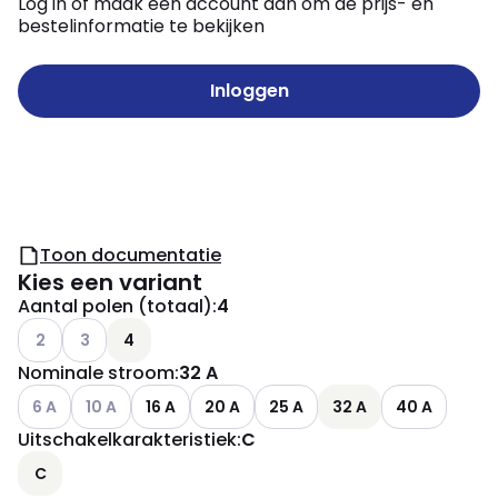
Log in of maak een account aan om de prijs- en
bestelinformatie te bekijken
Inloggen
Toon documentatie
Kies een variant
Aantal polen (totaal)
:
4
Andere varianten (Huidige combinatie niet mogelijk)
Andere varianten (Huidige combinatie niet mogelijk)
2
3
4
Nominale stroom
:
32 A
Andere varianten (Huidige combinatie niet mogelijk)
Andere varianten (Huidige combinatie niet mogelijk)
6 A
10 A
16 A
20 A
25 A
32 A
40 A
Uitschakelkarakteristiek
:
C
C