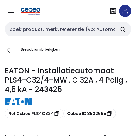
Overslaan
Overslaan
naar
naar
navigatie
inhoud
Zoekveld invoer
Breadcrumb bekijken
EATON - Installatieautomaat
PLS4-C32/4-MW , C 32A , 4 Polig ,
4,5 kA - 243425
Kopiëren
Kopiëren
Ref Cebeo PLS4C324
Cebeo ID 3532595