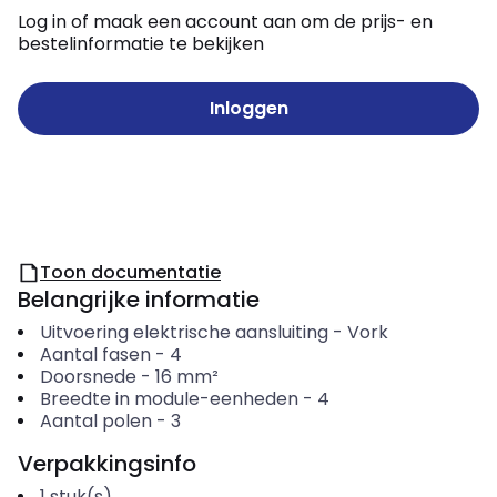
Log in of maak een account aan om de prijs- en
bestelinformatie te bekijken
Inloggen
Toon documentatie
Belangrijke informatie
Uitvoering elektrische aansluiting
-
Vork
Aantal fasen
-
4
Doorsnede
-
16
mm²
Breedte in module-eenheden
-
4
Aantal polen
-
3
Verpakkingsinfo
1
stuk(s)