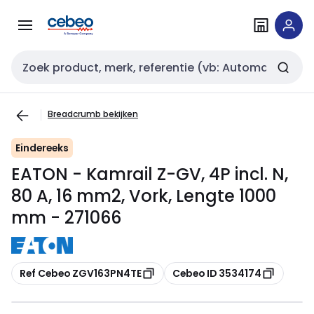
Overslaan
Overslaan
naar
naar
navigatie
inhoud
Zoekveld invoer
Breadcrumb bekijken
Eindereeks
EATON - Kamrail Z-GV, 4P incl. N,
80 A, 16 mm2, Vork, Lengte 1000
mm - 271066
Kopiëren
Kopiëren
Ref Cebeo ZGV163PN4TE
Cebeo ID 3534174