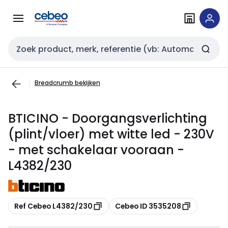
Overslaan
Overslaan
naar
naar
navigatie
inhoud
Zoekveld invoer
Breadcrumb bekijken
BTICINO - Doorgangsverlichting
(plint/vloer) met witte led - 230V
- met schakelaar vooraan -
L4382/230
Kopiëren
Kopiëren
Ref Cebeo L4382/230
Cebeo ID 3535208