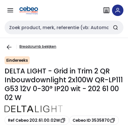
Overslaan
Overslaan
naar
naar
navigatie
inhoud
Zoekveld invoer
Breadcrumb bekijken
Eindereeks
DELTA LIGHT - Grid in Trim 2 QR
Inbouwdownlight 2x100W QR-LP111
G53 12V 0-30° IP20 wit - 202 61 00
02 W
Kopiëren
Kopiëren
Ref Cebeo 202.61.00.02W
Cebeo ID 3535870