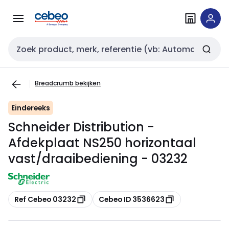
Overslaan
Overslaan
naar
naar
navigatie
inhoud
Zoekveld invoer
Breadcrumb bekijken
Eindereeks
Schneider Distribution -
Afdekplaat NS250 horizontaal
vast/draaibediening - 03232
Kopiëren
Kopiëren
Ref Cebeo 03232
Cebeo ID 3536623