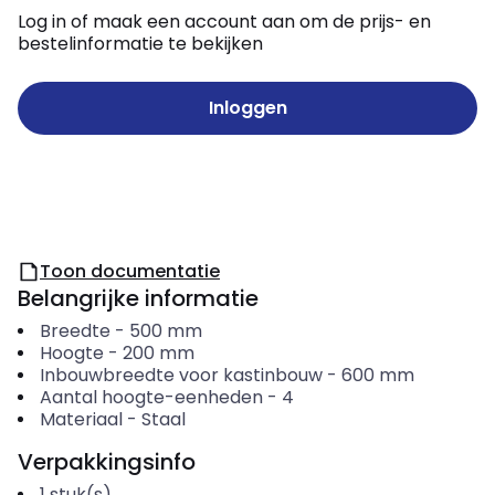
Log in of maak een account aan om de prijs- en
bestelinformatie te bekijken
Inloggen
Toon documentatie
Belangrijke informatie
Breedte
-
500
mm
Hoogte
-
200
mm
Inbouwbreedte voor kastinbouw
-
600
mm
Aantal hoogte-eenheden
-
4
Materiaal
-
Staal
Verpakkingsinfo
1
stuk(s)