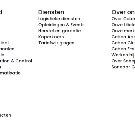
d
Diensten
Over on
Logistieke diensten
Over Ceb
Opleidingen & Events
Onze filial
Herstel en garantie
Onze mer
Koperkoers
Cebeo Ap
iaal
Tariefwijzigingen
Cebeo Cl
analen
Cebeo E-
tie
Werken bi
tion & Control
Over Sone
m
Sonepar 
omatisatie
ducten