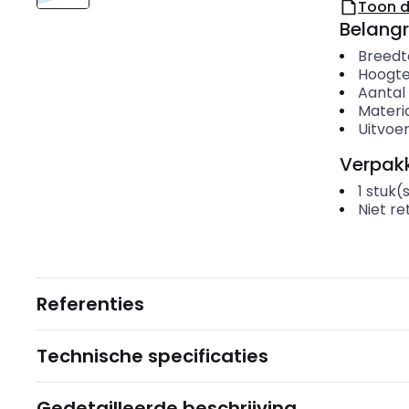
Toon 
Belangr
Breedt
Hoogt
Aantal
Materi
Uitvoe
Verpakk
1
stuk(
Niet r
Referenties
Technische specificaties
Gedetailleerde beschrijving