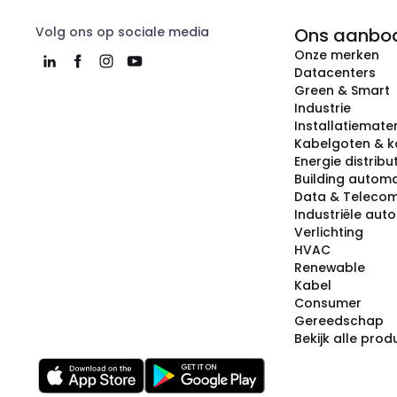
Volg ons op sociale media
Ons aanbo
Onze merken
Datacenters
Green & Smart
Industrie
Installatiemater
Kabelgoten & k
Energie distribu
Building automa
Data & Teleco
Industriële aut
Verlichting
HVAC
Renewable
Kabel
Consumer
Gereedschap
Bekijk alle pro