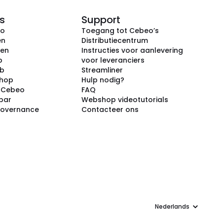
s
Support
eo
Toegang tot Cebeo’s
en
Distributiecentrum
ken
Instructies voor aanlevering
p
voor leveranciers
ub
Streamliner
shop
Hulp nodig?
j Cebeo
FAQ
par
Webshop videotutorials
Governance
Contacteer ons
Taal