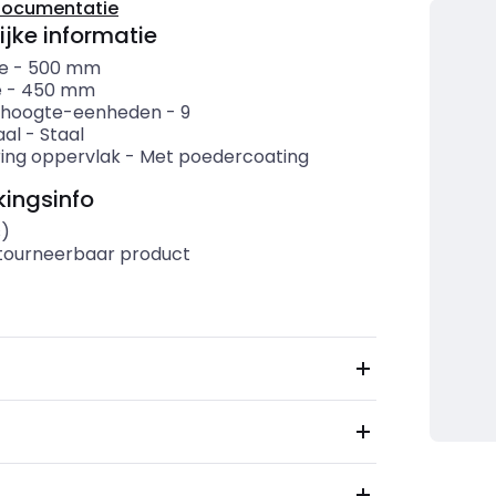
documentatie
ijke informatie
e
-
500
mm
e
-
450
mm
 hoogte-eenheden
-
9
aal
-
Staal
ring oppervlak
-
Met poedercoating
ingsinfo
s)
etourneerbaar product