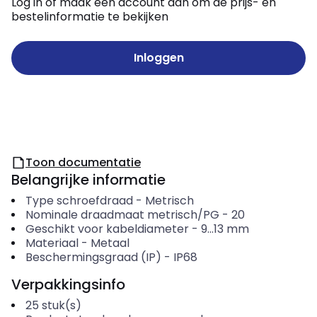
Log in of maak een account aan om de prijs- en
bestelinformatie te bekijken
Inloggen
Toon documentatie
Belangrijke informatie
Type schroefdraad
-
Metrisch
Nominale draadmaat metrisch/PG
-
20
Geschikt voor kabeldiameter
-
9...13
mm
Materiaal
-
Metaal
Beschermingsgraad (IP)
-
IP68
Verpakkingsinfo
25
stuk(s)