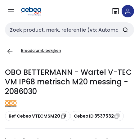
Overslaan
Overslaan
naar
naar
navigatie
inhoud
Zoekveld invoer
Breadcrumb bekijken
OBO BETTERMANN - Wartel V-TEC
VM IP68 metrisch M20 messing -
2086030
Kopiëren
Kopiëren
Ref Cebeo VTECMSM20
Cebeo ID 3537532