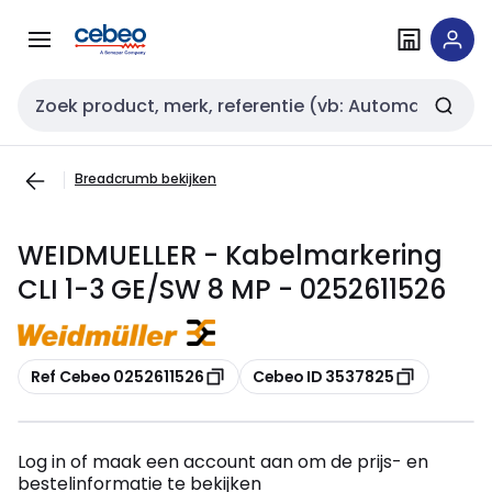
Overslaan
Overslaan
naar
naar
navigatie
inhoud
Zoekveld invoer
Breadcrumb bekijken
WEIDMUELLER - Kabelmarkering
CLI 1-3 GE/SW 8 MP - 0252611526
Kopiëren
Kopiëren
Ref Cebeo 0252611526
Cebeo ID 3537825
Log in of maak een account aan om de prijs- en
bestelinformatie te bekijken