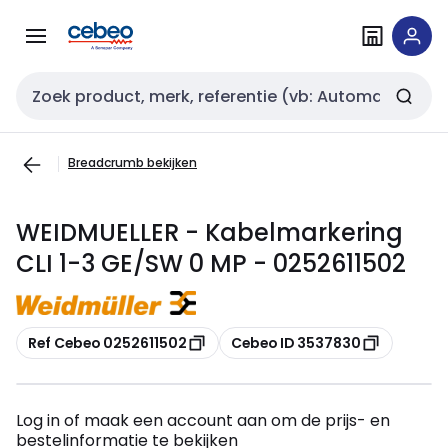
Overslaan
Overslaan
naar
naar
navigatie
inhoud
Zoekveld invoer
Breadcrumb bekijken
WEIDMUELLER - Kabelmarkering
CLI 1-3 GE/SW 0 MP - 0252611502
Kopiëren
Kopiëren
Ref Cebeo 0252611502
Cebeo ID 3537830
Log in of maak een account aan om de prijs- en
bestelinformatie te bekijken