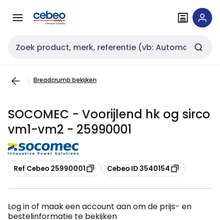
Overslaan
Overslaan
naar
naar
navigatie
inhoud
Zoekveld invoer
Breadcrumb bekijken
SOCOMEC - Voorijlend hk og sirco
vm1-vm2 - 25990001
Kopiëren
Kopiëren
Ref Cebeo 25990001
Cebeo ID 3540154
Log in of maak een account aan om de prijs- en
bestelinformatie te bekijken