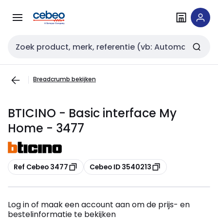
Overslaan
Overslaan
naar
naar
navigatie
inhoud
Zoekveld invoer
Breadcrumb bekijken
BTICINO - Basic interface My
Home - 3477
Kopiëren
Kopiëren
Ref Cebeo 3477
Cebeo ID 3540213
Log in of maak een account aan om de prijs- en
bestelinformatie te bekijken