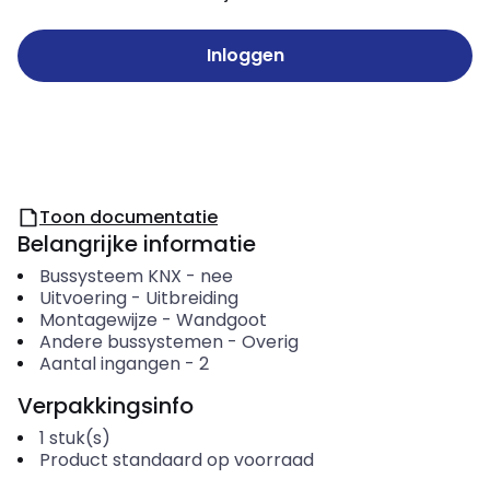
Inloggen
Toon documentatie
Belangrijke informatie
Bussysteem KNX
-
nee
Uitvoering
-
Uitbreiding
Montagewijze
-
Wandgoot
Andere bussystemen
-
Overig
Aantal ingangen
-
2
Verpakkingsinfo
1
stuk(s)
Product standaard op voorraad