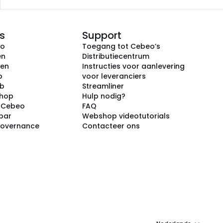
s
Support
eo
Toegang tot Cebeo’s
en
Distributiecentrum
ken
Instructies voor aanlevering
p
voor leveranciers
ub
Streamliner
shop
Hulp nodig?
j Cebeo
FAQ
par
Webshop videotutorials
Governance
Contacteer ons