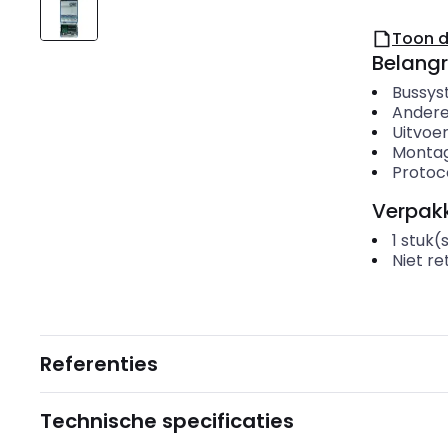
Toon 
Belangr
Bussys
Andere
Uitvoer
Montag
Protoc
Verpakk
1
stuk(
Niet r
Referenties
Technische specificaties