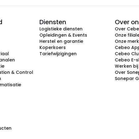
d
Diensten
Over on
Logistieke diensten
Over Ceb
Opleidingen & Events
Onze filial
Herstel en garantie
Onze mer
Koperkoers
Cebeo Ap
iaal
Tariefwijzigingen
Cebeo Cl
analen
Cebeo E-
tie
Werken bi
tion & Control
Over Sone
m
Sonepar 
omatisatie
ducten