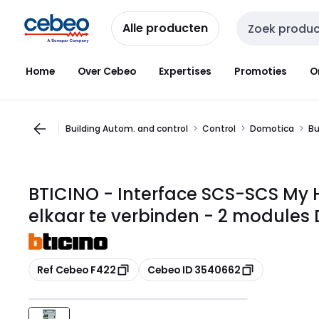
Overslaan
Overslaan
naar
naar
Alle producten
Zoekveld invoer
navigatie
inhoud
Home
Over Cebeo
Expertises
Promoties
O
Building Autom. and control
Control
Domotica
Bu
BTICINO - Interface SCS-SCS My
elkaar te verbinden - 2 modules 
Kopiëren
Kopiëren
Ref Cebeo F422
Cebeo ID 3540662