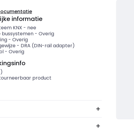
documentatie
ijke informatie
teem KNX
-
nee
 bussystemen
-
Overig
ing
-
Overig
ewijze
-
DRA (DIN-rail adapter)
ol
-
Overig
ingsinfo
s)
etourneerbaar product