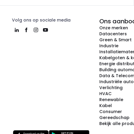
Volg ons op sociale media
Ons aanbo
Onze merken
Datacenters
Green & Smart
Industrie
Installatiemater
Kabelgoten & k
Energie distribu
Building automa
Data & Teleco
Industriële aut
Verlichting
HVAC
Renewable
Kabel
Consumer
Gereedschap
Bekijk alle pro