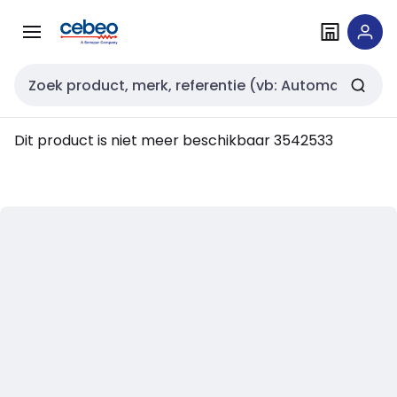
Overslaan
Overslaan
naar
naar
navigatie
inhoud
Zoekveld invoer
Dit product is niet meer beschikbaar
3542533