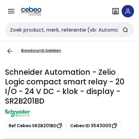
Overslaan
Overslaan
naar
naar
navigatie
inhoud
Zoekveld invoer
Breadcrumb bekijken
Schneider Automation - Zelio
Logic compact smart relay - 20
I/O - 24 V DC - klok - display -
SR2B201BD
Kopiëren
Kopiëren
Ref Cebeo SR2B201BD
Cebeo ID 3543000