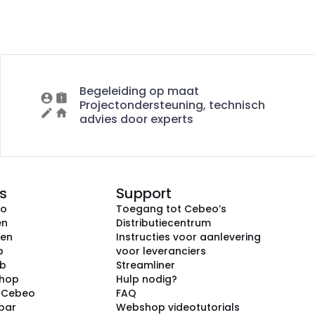
Begeleiding op maat
Projectondersteuning, technisch
advies door experts
s
Support
eo
Toegang tot Cebeo’s
en
Distributiecentrum
ken
Instructies voor aanlevering
p
voor leveranciers
ub
Streamliner
shop
Hulp nodig?
j Cebeo
FAQ
par
Webshop videotutorials