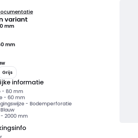
documentatie
n variant
80 mm
60 mm
uw
Grijs
ijke informatie
e
-
80
mm
e
-
60
mm
gingswijze
-
Bodemperforatie
-
Blauw
-
2000
mm
ingsinfo
r