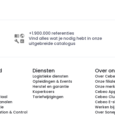
+1.900.000 referenties
Vind alles wat je nodig hebt in onze
uitgebreide catalogus
d
Diensten
Over on
Logistieke diensten
Over Ceb
Opleidingen & Events
Onze filial
Herstel en garantie
Onze mer
Koperkoers
Cebeo Ap
iaal
Tariefwijzigingen
Cebeo Cl
analen
Cebeo E-
tie
Werken bi
tion & Control
Over Sone