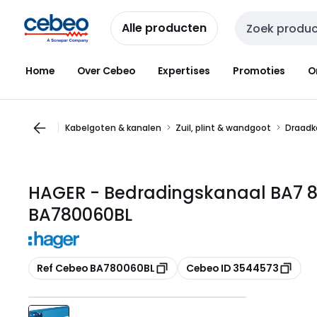
Overslaan
Overslaan
naar
naar
Alle producten
Zoekveld invoer
navigatie
inhoud
Home
Over Cebeo
Expertises
Promoties
O
Kabelgoten & kanalen
Zuil, plint & wandgoot
Draadk
HAGER - Bedradingskanaal BA7 
BA780060BL
Kopiëren
Kopiëren
Ref Cebeo BA780060BL
Cebeo ID 3544573