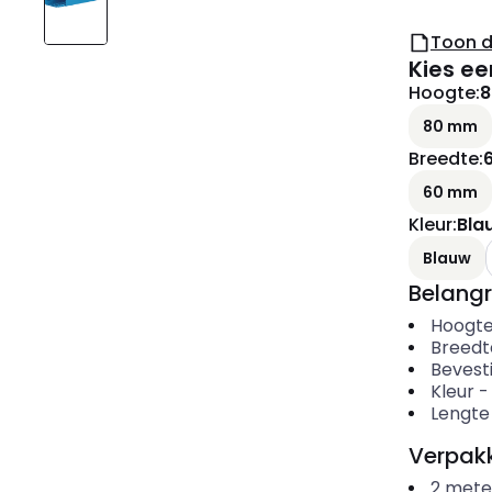
Toon 
Kies ee
Hoogte
:
80 mm
Breedte
:
60 mm
Kleur
:
Bla
Blauw
Belangr
Hoogt
Breedt
Bevesti
Kleur
Lengte
Verpakk
2
mete