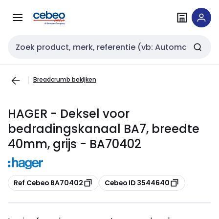
Overslaan
Overslaan
naar
naar
navigatie
inhoud
Zoekveld invoer
Breadcrumb bekijken
HAGER - Deksel voor
bedradingskanaal BA7, breedte
40mm, grijs - BA70402
Kopiëren
Kopiëren
Ref Cebeo BA70402
Cebeo ID 3544640