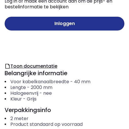
Log in of maak een account aan om de prijs- en
bestelinformatie te bekijken
Inloggen
Toon documentatie
Belangrijke informatie
Voor kabelkanaalbreedte
-
40
mm
Lengte
-
2000
mm
Halogeenvrij
-
nee
Kleur
-
Grijs
Verpakkingsinfo
2
meter
Product standaard op voorraad