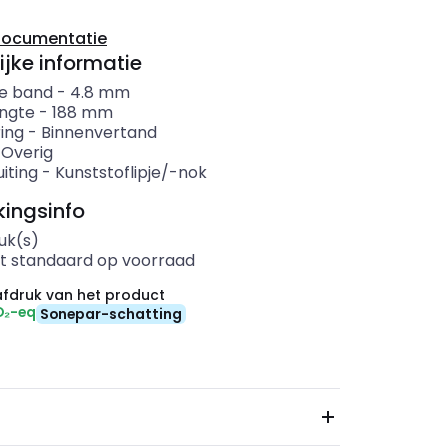
documentatie
ijke informatie
e band
-
4.8
mm
ngte
-
188
mm
ing
-
Binnenvertand
-
Overig
iting
-
Kunststoflipje/-nok
ingsinfo
uk(s)
t standaard op voorraad
fdruk van het product
O₂-eq
Sonepar-schatting