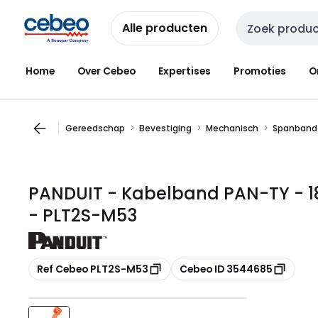
Overslaan
Overslaan
naar
naar
Alle producten
Zoekveld invoer
navigatie
inhoud
Home
Over Cebeo
Expertises
Promoties
O
Gereedschap
Bevestiging
Mechanisch
Spanband
PANDUIT - Kabelband PAN-TY - 1
- PLT2S-M53
Kopiëren
Kopiëren
Ref Cebeo PLT2S-M53
Cebeo ID 3544685