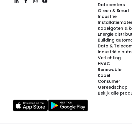
Datacenters
Green & Smart
Industrie
Installatiemater
Kabelgoten & k
Energie distribu
Building automa
Data & Teleco
Industriële aut
Verlichting
HVAC
Renewable
Kabel
Consumer
Gereedschap
Bekijk alle pro