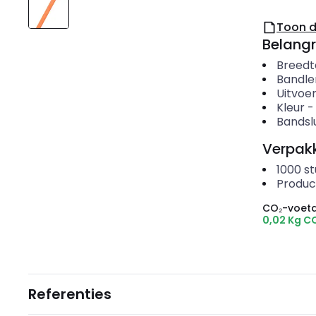
Toon 
Belangr
Breedt
Bandle
Uitvoer
Kleur
Bandslu
Verpakk
1000
st
Produc
CO₂-voeta
0,02 Kg C
Referenties