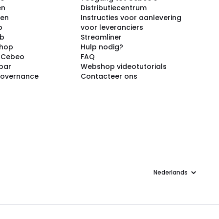
en
Distributiecentrum
ken
Instructies voor aanlevering
p
voor leveranciers
ub
Streamliner
shop
Hulp nodig?
j Cebeo
FAQ
par
Webshop videotutorials
Governance
Contacteer ons
Taal