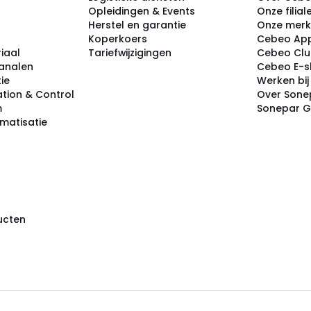
Opleidingen & Events
Onze filial
Herstel en garantie
Onze mer
Koperkoers
Cebeo Ap
iaal
Tariefwijzigingen
Cebeo Cl
analen
Cebeo E-
tie
Werken bi
tion & Control
Over Sone
m
Sonepar 
omatisatie
ducten