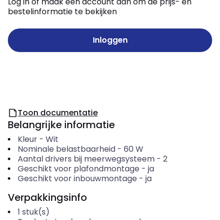
Log in of maak een account aan om de prijs- en
bestelinformatie te bekijken
Inloggen
Toon documentatie
Belangrijke informatie
Kleur
-
Wit
Nominale belastbaarheid
-
60
W
Aantal drivers bij meerwegsysteem
-
2
Geschikt voor plafondmontage
-
ja
Geschikt voor inbouwmontage
-
ja
Verpakkingsinfo
1
stuk(s)