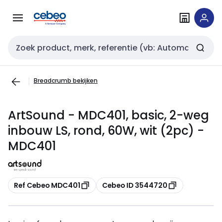
Overslaan
Overslaan
naar
naar
navigatie
inhoud
Zoekveld invoer
Breadcrumb bekijken
ArtSound - MDC401, basic, 2-weg
inbouw LS, rond, 60W, wit (2pc) -
MDC401
Kopiëren
Kopiëren
Ref Cebeo MDC401
Cebeo ID 3544720