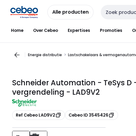
Overslaan
Overslaan
naar
naar
Alle producten
Zoekveld invoer
navigatie
inhoud
Home
Over Cebeo
Expertises
Promoties
O
Energie distributie
Lastschakelaars & vermogenautom
Schneider Automation - TeSys D
vergrendeling - LAD9V2
Kopiëren
Kopiëren
Ref Cebeo LAD9V2
Cebeo ID 3545426