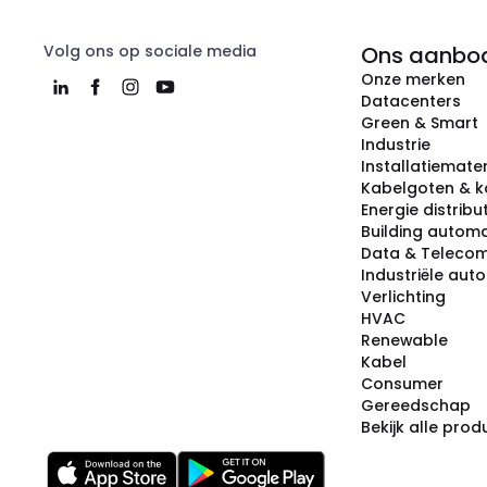
Volg ons op sociale media
Ons aanbo
Onze merken
Datacenters
Green & Smart
Industrie
Installatiemater
Kabelgoten & k
Energie distribu
Building automa
Data & Teleco
Industriële aut
Verlichting
HVAC
Renewable
Kabel
Consumer
Gereedschap
Bekijk alle pro