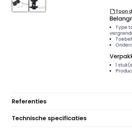
Toon 
Belangr
Type t
vergrend
Toebe
Onderd
Verpakk
1
stuk(
Produc
Referenties
Technische specificaties