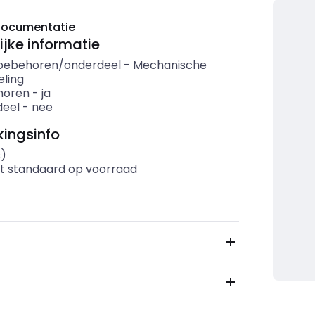
documentatie
ijke informatie
oebehoren/onderdeel
-
Mechanische
eling
horen
-
ja
eel
-
nee
ingsinfo
s)
t standaard op voorraad