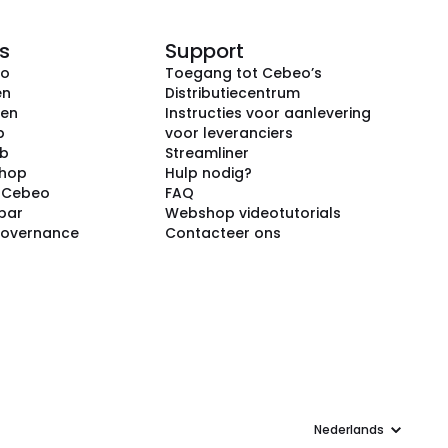
s
Support
eo
Toegang tot Cebeo’s
en
Distributiecentrum
ken
Instructies voor aanlevering
p
voor leveranciers
ub
Streamliner
shop
Hulp nodig?
j Cebeo
FAQ
par
Webshop videotutorials
Governance
Contacteer ons
Taal