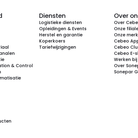
d
Diensten
Over on
Logistieke diensten
Over Ceb
Opleidingen & Events
Onze filial
Herstel en garantie
Onze mer
Koperkoers
Cebeo Ap
iaal
Tariefwijzigingen
Cebeo Cl
analen
Cebeo E-
tie
Werken bi
tion & Control
Over Sone
m
Sonepar 
omatisatie
ducten