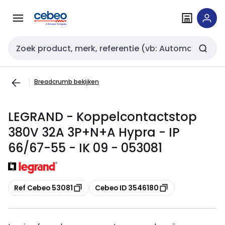
Overslaan
Overslaan
naar
naar
navigatie
inhoud
Zoekveld invoer
Breadcrumb bekijken
LEGRAND - Koppelcontactstop
380V 32A 3P+N+A Hypra - IP
66/67-55 - IK 09 - 053081
Kopiëren
Kopiëren
Ref Cebeo 53081
Cebeo ID 3546180