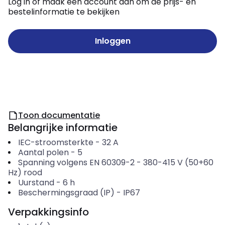
Log in of maak een account aan om de prijs- en
bestelinformatie te bekijken
Inloggen
Toon documentatie
Belangrijke informatie
IEC-stroomsterkte
-
32
A
Aantal polen
-
5
Spanning volgens EN 60309-2
-
380-415 V (50+60
Hz) rood
Uurstand
-
6
h
Beschermingsgraad (IP)
-
IP67
Verpakkingsinfo