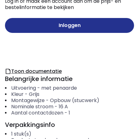
Log in of maak een account aan om de prijs- en
bestelinformatie te bekijken
Inloggen
Toon documentatie
Belangrijke informatie
Uitvoering
-
met penaarde
Kleur
-
Grijs
Montagewijze
-
Opbouw (stucwerk)
Nominale stroom
-
16
A
Aantal contactdozen
-
1
Verpakkingsinfo
1
stuk(s)