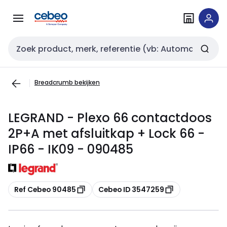
Overslaan
Overslaan
naar
naar
navigatie
inhoud
Zoekveld invoer
Breadcrumb bekijken
LEGRAND - Plexo 66 contactdoos
2P+A met afsluitkap + Lock 66 -
IP66 - IK09 - 090485
Kopiëren
Kopiëren
Ref Cebeo 90485
Cebeo ID 3547259