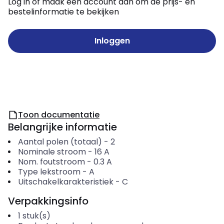
Log in of maak een account aan om de prijs- en
bestelinformatie te bekijken
Inloggen
Toon documentatie
Belangrijke informatie
Aantal polen (totaal)
-
2
Nominale stroom
-
16
A
Nom. foutstroom
-
0.3
A
Type lekstroom
-
A
Uitschakelkarakteristiek
-
C
Verpakkingsinfo
1
stuk(s)