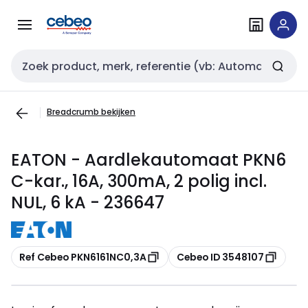
Overslaan
Overslaan
naar
naar
navigatie
inhoud
Zoekveld invoer
Breadcrumb bekijken
EATON - Aardlekautomaat PKN6
C-kar., 16A, 300mA, 2 polig incl.
NUL, 6 kA - 236647
Kopiëren
Kopiëren
Ref Cebeo PKN6161NC0,3A
Cebeo ID 3548107