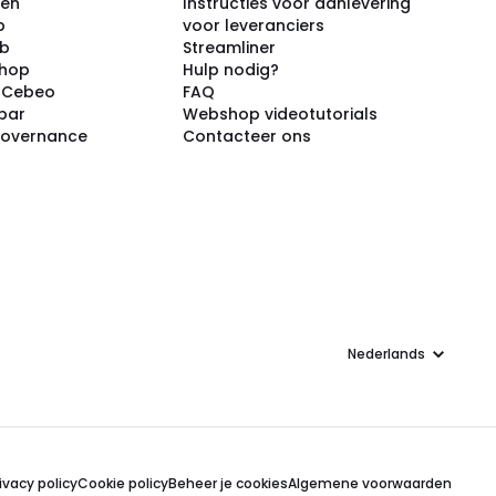
ken
Instructies voor aanlevering
p
voor leveranciers
ub
Streamliner
shop
Hulp nodig?
j Cebeo
FAQ
par
Webshop videotutorials
Governance
Contacteer ons
Taal
ivacy policy
Cookie policy
Beheer je cookies
Algemene voorwaarden