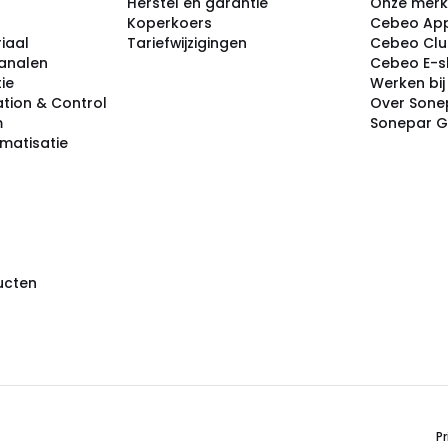
Herstel en garantie
Onze mer
Koperkoers
Cebeo Ap
iaal
Tariefwijzigingen
Cebeo Cl
analen
Cebeo E-
tie
Werken bi
tion & Control
Over Sone
m
Sonepar 
omatisatie
ducten
Pr