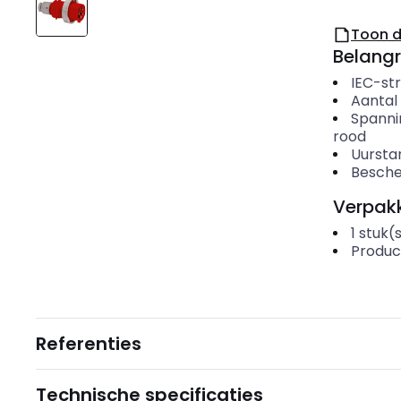
Toon 
Belangr
IEC-st
Aantal
Spanni
rood
Uursta
Besche
Verpakk
1
stuk(
Produc
Referenties
Technische specificaties