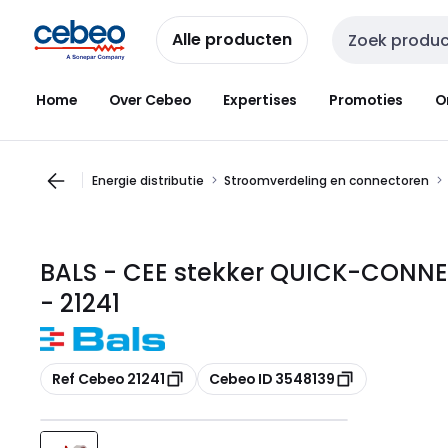
Overslaan
Overslaan
naar
naar
Alle producten
Zoekveld invoer
navigatie
inhoud
Home
Over Cebeo
Expertises
Promoties
O
Energie distributie
Stroomverdeling en connectoren
BALS - CEE stekker QUICK-CONNEC
- 21241
Kopiëren
Kopiëren
Ref Cebeo 21241
Cebeo ID 3548139