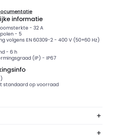
documentatie
ijke informatie
roomsterkte
-
32
A
 polen
-
5
ng volgens EN 60309-2
-
400 V (50+60 Hz)
nd
-
6
h
rmingsgraad (IP)
-
IP67
ingsinfo
s)
t standaard op voorraad