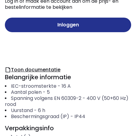
Log in of maak een account aan om de prijs- en
bestelinformatie te bekijken
Inloggen
Toon documentatie
Belangrijke informatie
IEC-stroomsterkte
-
16
A
Aantal polen
-
5
Spanning volgens EN 60309-2
-
400 V (50+60 Hz)
rood
Uurstand
-
6
h
Beschermingsgraad (IP)
-
IP44
Verpakkingsinfo