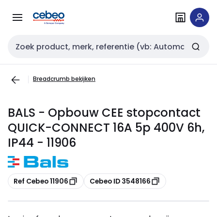
Overslaan
Overslaan
naar
naar
navigatie
inhoud
Zoekveld invoer
Breadcrumb bekijken
BALS - Opbouw CEE stopcontact
QUICK-CONNECT 16A 5p 400V 6h,
IP44 - 11906
Kopiëren
Kopiëren
Ref Cebeo 11906
Cebeo ID 3548166