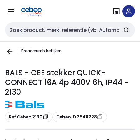
Overslaan
Overslaan
naar
naar
navigatie
inhoud
Zoekveld invoer
Breadcrumb bekijken
BALS - CEE stekker QUICK-
CONNECT 16A 4p 400V 6h, IP44 -
2130
Kopiëren
Kopiëren
Ref Cebeo 2130
Cebeo ID 3548228