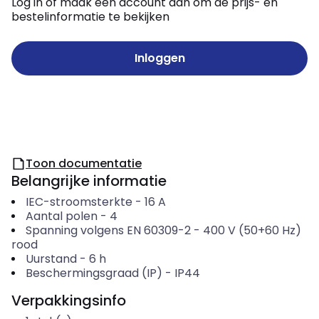
Log in of maak een account aan om de prijs- en
bestelinformatie te bekijken
Inloggen
Toon documentatie
Belangrijke informatie
IEC-stroomsterkte
-
16
A
Aantal polen
-
4
Spanning volgens EN 60309-2
-
400 V (50+60 Hz)
rood
Uurstand
-
6
h
Beschermingsgraad (IP)
-
IP44
Verpakkingsinfo