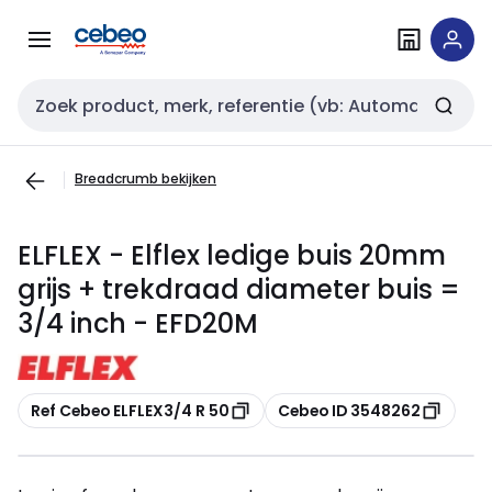
Overslaan
Overslaan
naar
naar
navigatie
inhoud
Zoekveld invoer
Breadcrumb bekijken
ELFLEX - Elflex ledige buis 20mm
grijs + trekdraad diameter buis =
3/4 inch - EFD20M
Kopiëren
Kopiëren
Ref Cebeo ELFLEX3/4 R 50
Cebeo ID 3548262