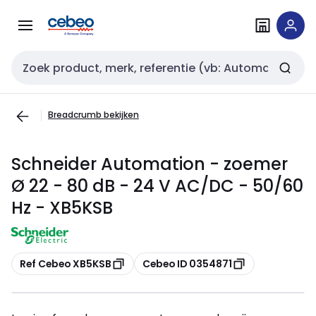
Overslaan
Overslaan
naar
naar
navigatie
inhoud
Zoekveld invoer
Breadcrumb bekijken
Schneider Automation - zoemer
Ø 22 - 80 dB - 24 V AC/DC - 50/60
Hz - XB5KSB
Kopiëren
Kopiëren
Ref Cebeo XB5KSB
Cebeo ID 0354871