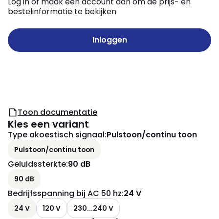
Log in of maak een account aan om de prijs- en
bestelinformatie te bekijken
Inloggen
Toon documentatie
Kies een variant
Type akoestisch signaal
:
Pulstoon/continu toon
Pulstoon/continu toon
Geluidssterkte
:
90 dB
90 dB
Bedrijfsspanning bij AC 50 hz
:
24 V
24 V
120 V
230...240 V