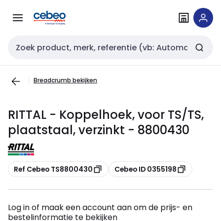
Overslaan
Overslaan
naar
naar
navigatie
inhoud
Zoekveld invoer
Breadcrumb bekijken
RITTAL - Koppelhoek, voor TS/TS,
plaatstaal, verzinkt - 8800430
Kopiëren
Kopiëren
Ref Cebeo TS8800430
Cebeo ID 0355198
Log in of maak een account aan om de prijs- en
bestelinformatie te bekijken