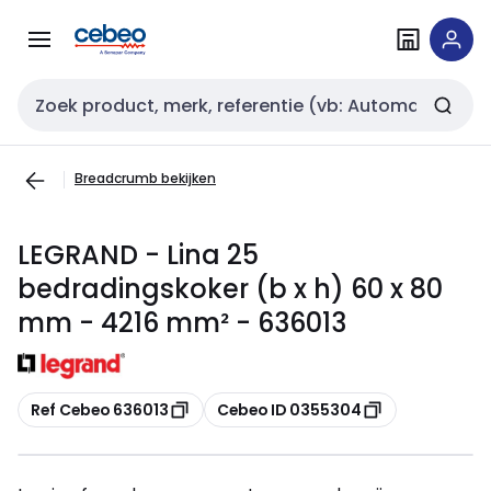
Overslaan
Overslaan
naar
naar
navigatie
inhoud
Zoekveld invoer
Breadcrumb bekijken
LEGRAND - Lina 25
bedradingskoker (b x h) 60 x 80
mm - 4216 mm² - 636013
Kopiëren
Kopiëren
Ref Cebeo 636013
Cebeo ID 0355304