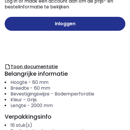
Log in of maak een account aan om de prijs- en
bestelinformatie te bekijken
Inloggen
Toon documentatie
Belangrijke informatie
Hoogte
-
80
mm
Breedte
-
60
mm
Bevestigingswijze
-
Bodemperforatie
Kleur
-
Grijs
Lengte
-
2000
mm
Verpakkingsinfo
16
stuk(s)