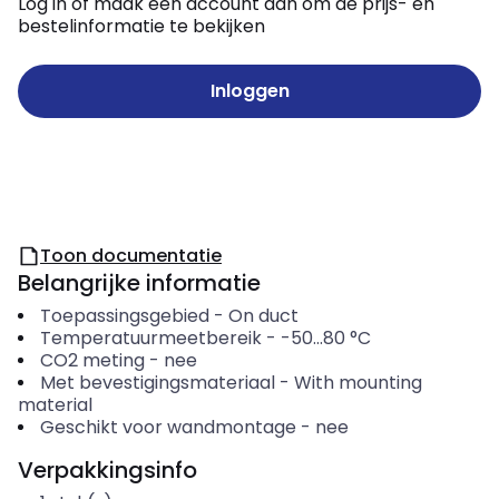
Log in of maak een account aan om de prijs- en
bestelinformatie te bekijken
Inloggen
Toon documentatie
Belangrijke informatie
Toepassingsgebied
-
On duct
Temperatuurmeetbereik
-
-50...80
°C
CO2 meting
-
nee
Met bevestigingsmateriaal
-
With mounting
material
Geschikt voor wandmontage
-
nee
Verpakkingsinfo