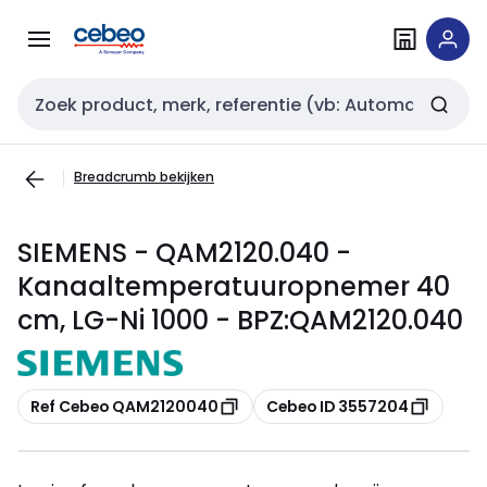
Overslaan
Overslaan
naar
naar
navigatie
inhoud
Zoekveld invoer
Breadcrumb bekijken
SIEMENS - QAM2120.040 -
Kanaaltemperatuuropnemer 40
cm, LG-Ni 1000 - BPZ:QAM2120.040
Kopiëren
Kopiëren
Ref Cebeo QAM2120040
Cebeo ID 3557204