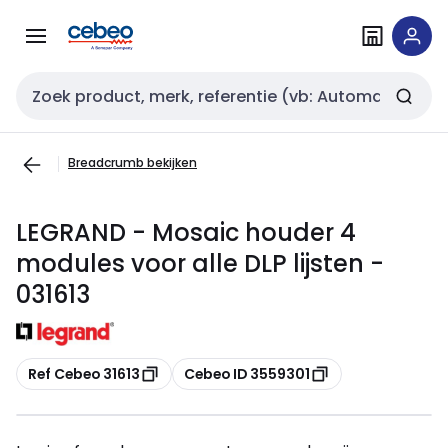
Overslaan
Overslaan
naar
naar
navigatie
inhoud
Zoekveld invoer
Breadcrumb bekijken
LEGRAND - Mosaic houder 4
modules voor alle DLP lijsten -
031613
Kopiëren
Kopiëren
Ref Cebeo 31613
Cebeo ID 3559301