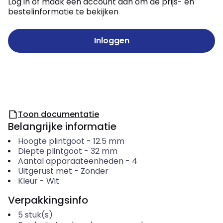
Log in of maak een account aan om de prijs- en
bestelinformatie te bekijken
Inloggen
Toon documentatie
Belangrijke informatie
Hoogte plintgoot
-
12.5
mm
Diepte plintgoot
-
32
mm
Aantal apparaateenheden
-
4
Uitgerust met
-
Zonder
Kleur
-
Wit
Verpakkingsinfo
5
stuk(s)