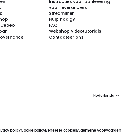
ken
Instructies voor aanlevering
p
voor leveranciers
ub
Streamliner
shop
Hulp nodig?
j Cebeo
FAQ
par
Webshop videotutorials
Governance
Contacteer ons
Taal
ivacy policy
Cookie policy
Beheer je cookies
Algemene voorwaarden