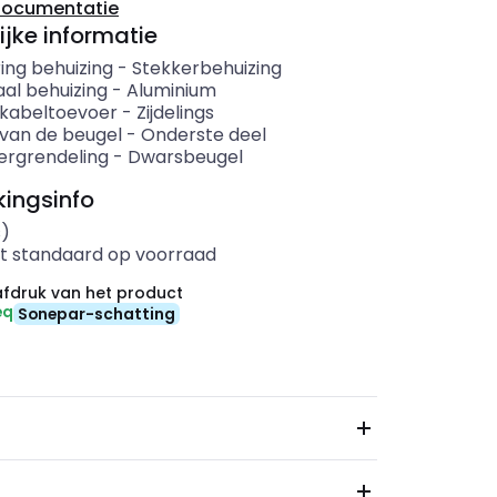
documentatie
ijke informatie
ing behuizing
-
Stekkerbehuizing
aal behuizing
-
Aluminium
e kabeltoevoer
-
Zijdelings
 van de beugel
-
Onderste deel
ergrendeling
-
Dwarsbeugel
ingsinfo
s)
t standaard op voorraad
fdruk van het product
eq
Sonepar-schatting