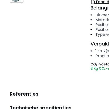
Toon 
Belangr
Uitvoer
Materi
Positi
Positie
Type v
Verpakk
1
stuk(
Produc
CO₂-voeta
2 Kg CO₂-
Referenties
Technische specificaties