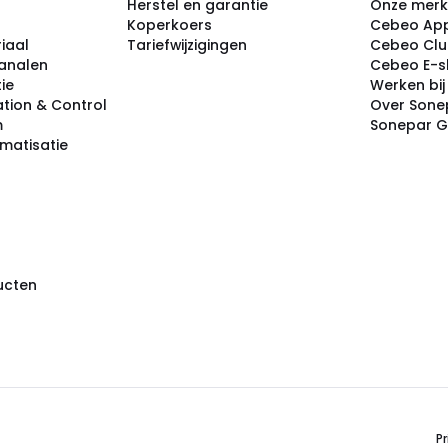
Herstel en garantie
Onze mer
Koperkoers
Cebeo Ap
iaal
Tariefwijzigingen
Cebeo Cl
analen
Cebeo E-
tie
Werken bi
tion & Control
Over Sone
m
Sonepar 
omatisatie
ducten
Pr