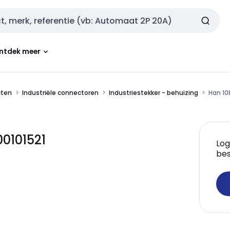
ntdek meer
cten
Industriële connectoren
Industriestekker - behuizing
Han 1
0101521
Log
bes