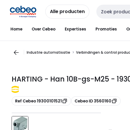
Overslaan
Overslaan
naar
naar
Alle producten
Zoekveld invoer
navigatie
inhoud
Home
Over Cebeo
Expertises
Promoties
O
Industrie automatisatie
Verbindingen & control produ
HARTING - Han 10B-gs-M25 - 1930
Kopiëren
Kopiëren
Ref Cebeo 19300101521
Cebeo ID 3560160