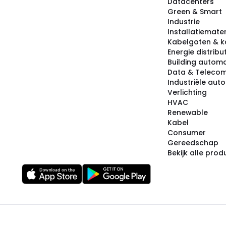
Datacenters
Green & Smart
Industrie
Installatiemater
Kabelgoten & k
Energie distribu
Building automa
Data & Teleco
Industriële aut
Verlichting
HVAC
Renewable
Kabel
Consumer
Gereedschap
Bekijk alle pro