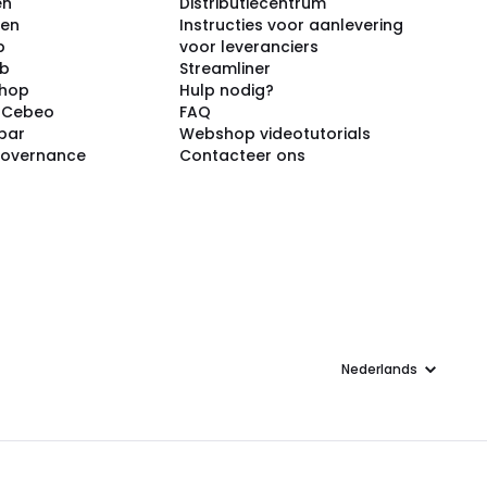
en
Distributiecentrum
ken
Instructies voor aanlevering
p
voor leveranciers
ub
Streamliner
shop
Hulp nodig?
j Cebeo
FAQ
par
Webshop videotutorials
Governance
Contacteer ons
Taal