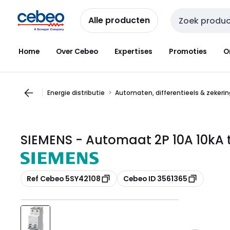
Overslaan
Overslaan
naar
naar
Alle producten
Zoekveld invoer
navigatie
inhoud
Home
Over Cebeo
Expertises
Promoties
O
Energie distributie
Automaten, differentieels & zekeri
SIEMENS - Automaat 2P 10A 10kA 
Kopiëren
Kopiëren
Ref Cebeo 5SY42108
Cebeo ID 3561365