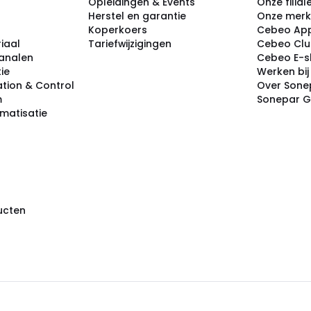
Opleidingen & Events
Onze filial
Herstel en garantie
Onze mer
Koperkoers
Cebeo Ap
iaal
Tariefwijzigingen
Cebeo Cl
analen
Cebeo E-
tie
Werken bi
tion & Control
Over Sone
m
Sonepar 
omatisatie
ducten