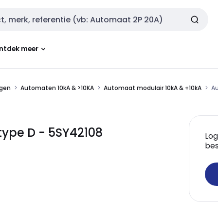
ntdek meer
ngen
Automaten 10kA & >10KA
Automaat modulair 10kA & +10kA
Au
type D - 5SY42108
Log
bes