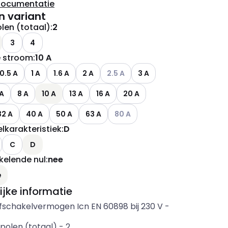
documentatie
n variant
len (totaal)
:
2
3
4
 stroom
:
10 A
Andere varianten (Huidige combinati
0.5 A
1 A
1.6 A
2 A
2.5 A
3 A
 A
8 A
10 A
13 A
16 A
20 A
Andere varianten (Huidige combina
32 A
40 A
50 A
63 A
80 A
lkarakteristiek
:
D
C
D
elende nul
:
nee
e
ijke informatie
fschakelvermogen Icn EN 60898 bij 230 V
-
polen (totaal)
-
2