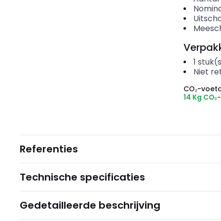
Nomina
Uitscha
Meesch
Verpakk
1
stuk(
Niet r
CO₂-voeta
14 Kg CO₂
Referenties
Technische specificaties
Gedetailleerde beschrijving