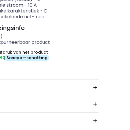
le stroom
-
10
A
kelkarakteristiek
-
D
akelende nul
-
nee
ingsinfo
s)
etourneerbaar product
fdruk van het product
-eq
Sonepar-schatting