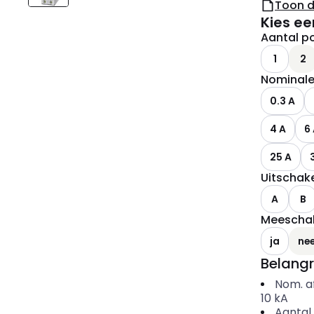
Toon 
Kies ee
Aantal po
1
2
Nominale
0.3 A
4 A
6
25 A
Uitschake
A
B
Meeschak
ja
ne
Belangr
Nom. a
10
kA
Aantal 