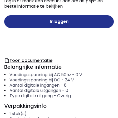
Log in of maak een account aan om de prijs- en
bestelinformatie te bekijken
Inloggen
Toon documentatie
Belangrijke informatie
Voedingsspanning bij AC 50hz
-
0
V
Voedingsspanning bij DC
-
24
V
Aantal digitale ingangen
-
8
Aantal digitale uitgangen
-
0
Type digitale uitgang
-
Overig
Verpakkingsinfo
1
stuk(s)