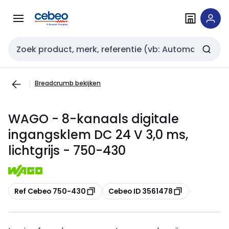
Overslaan
Overslaan
naar
naar
navigatie
inhoud
Zoekveld invoer
Breadcrumb bekijken
WAGO - 8-kanaals digitale
ingangsklem DC 24 V 3,0 ms,
lichtgrijs - 750-430
Kopiëren
Kopiëren
Ref Cebeo 750-430
Cebeo ID 3561478