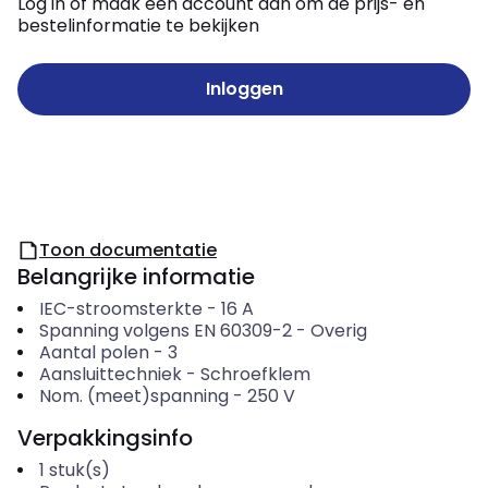
Log in of maak een account aan om de prijs- en
bestelinformatie te bekijken
Inloggen
Toon documentatie
Belangrijke informatie
IEC-stroomsterkte
-
16
A
Spanning volgens EN 60309-2
-
Overig
Aantal polen
-
3
Aansluittechniek
-
Schroefklem
Nom. (meet)spanning
-
250
V
Verpakkingsinfo
1
stuk(s)