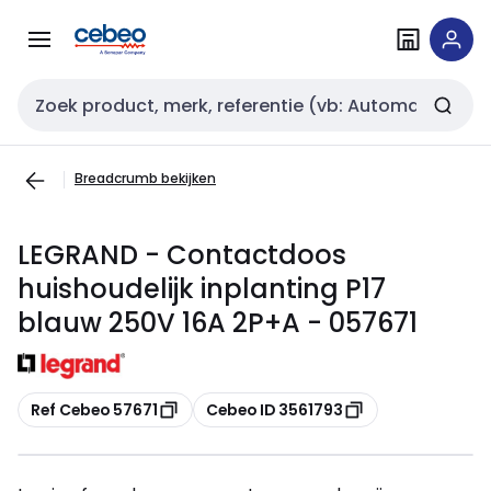
Overslaan
Overslaan
naar
naar
navigatie
inhoud
Zoekveld invoer
Breadcrumb bekijken
LEGRAND - Contactdoos
huishoudelijk inplanting P17
blauw 250V 16A 2P+A - 057671
Kopiëren
Kopiëren
Ref Cebeo 57671
Cebeo ID 3561793