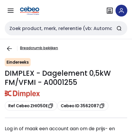
Overslaan
Overslaan
naar
naar
navigatie
inhoud
Zoekveld invoer
Breadcrumb bekijken
Eindereeks
DIMPLEX - Dagelement 0,5kW
FM/VFMI - A0001255
Kopiëren
Kopiëren
Ref Cebeo ZHI050E
Cebeo ID 3562087
Log in of maak een account aan om de prijs- en