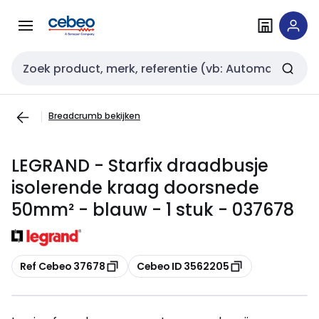
Overslaan
Overslaan
naar
naar
navigatie
inhoud
Zoekveld invoer
Breadcrumb bekijken
LEGRAND - Starfix draadbusje
isolerende kraag doorsnede
50mm² - blauw - 1 stuk - 037678
Kopiëren
Kopiëren
Ref Cebeo 37678
Cebeo ID 3562205