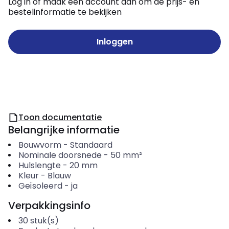
Log in of maak een account aan om de prijs- en
bestelinformatie te bekijken
Inloggen
Toon documentatie
Belangrijke informatie
Bouwvorm
-
Standaard
Nominale doorsnede
-
50
mm²
Hulslengte
-
20
mm
Kleur
-
Blauw
Geïsoleerd
-
ja
Verpakkingsinfo
30
stuk(s)