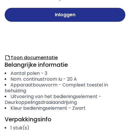
Inloggen
Toon documentatie
Belangrijke informatie
Aantal polen
-
3
Nom. continustroom Iu
-
20
A
Apparaatbouwvorm
-
Compleet toestel in
behuizing
Uitvoering van het bedieningselement
-
Deurkoppelingsdraaiaandrijving
Kleur bedieningselement
-
Zwart
Verpakkingsinfo
1
stuk(s)