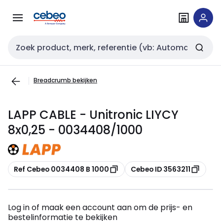
Overslaan
Overslaan
naar
naar
navigatie
inhoud
Zoekveld invoer
Breadcrumb bekijken
LAPP CABLE - Unitronic LIYCY
8x0,25 - 0034408/1000
Kopiëren
Kopiëren
Ref Cebeo 0034408 B 1000
Cebeo ID 3563211
Log in of maak een account aan om de prijs- en
bestelinformatie te bekijken