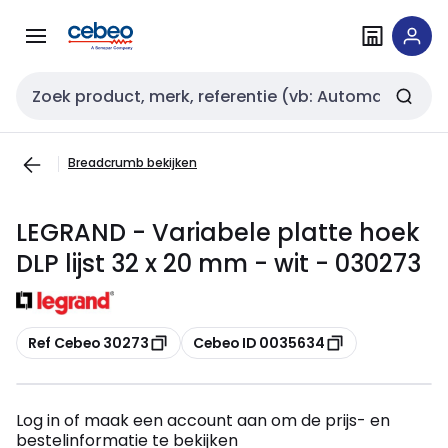
Overslaan
Overslaan
naar
naar
navigatie
inhoud
Zoekveld invoer
Breadcrumb bekijken
LEGRAND - Variabele platte hoek
DLP lijst 32 x 20 mm - wit - 030273
Kopiëren
Kopiëren
Ref Cebeo 30273
Cebeo ID 0035634
Log in of maak een account aan om de prijs- en
bestelinformatie te bekijken