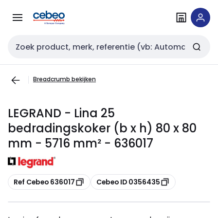
Overslaan
Overslaan
naar
naar
navigatie
inhoud
Zoekveld invoer
Breadcrumb bekijken
LEGRAND - Lina 25
bedradingskoker (b x h) 80 x 80
mm - 5716 mm² - 636017
Kopiëren
Kopiëren
Ref Cebeo 636017
Cebeo ID 0356435