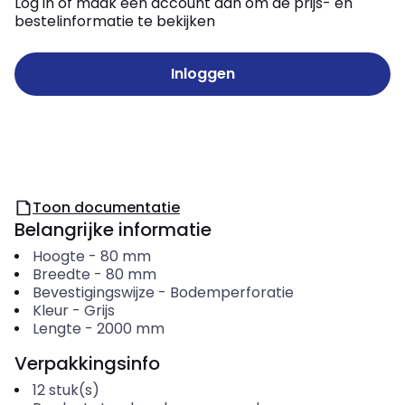
Log in of maak een account aan om de prijs- en
bestelinformatie te bekijken
Inloggen
Toon documentatie
Belangrijke informatie
Hoogte
-
80
mm
Breedte
-
80
mm
Bevestigingswijze
-
Bodemperforatie
Kleur
-
Grijs
Lengte
-
2000
mm
Verpakkingsinfo
12
stuk(s)