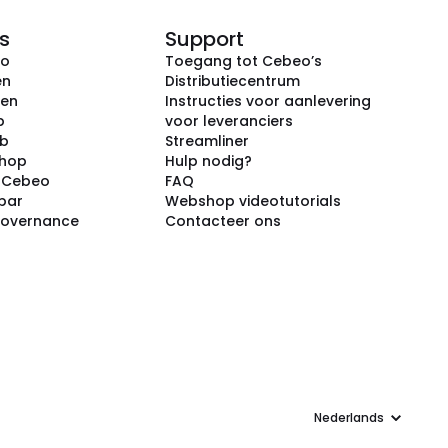
s
Support
eo
Toegang tot Cebeo’s
en
Distributiecentrum
ken
Instructies voor aanlevering
p
voor leveranciers
ub
Streamliner
shop
Hulp nodig?
j Cebeo
FAQ
par
Webshop videotutorials
Governance
Contacteer ons
Taal