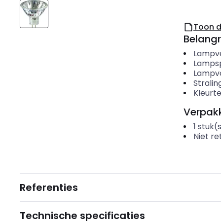
Toon 
Belangr
Lampv
Lamps
Lampv
Strali
Kleurt
Verpakk
1
stuk(
Niet r
Referenties
Technische specificaties