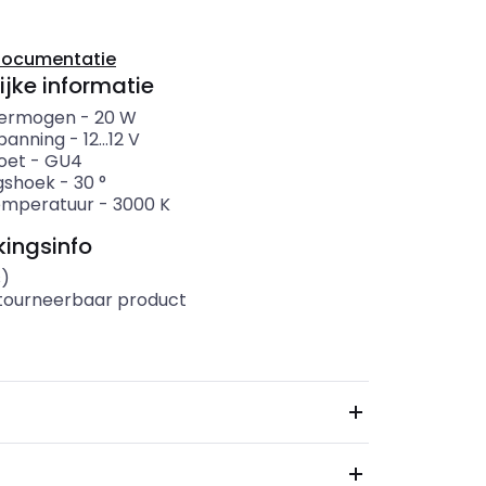
documentatie
ijke informatie
ermogen
-
20
W
panning
-
12...12
V
oet
-
GU4
ngshoek
-
30
°
emperatuur
-
3000
K
ingsinfo
s)
etourneerbaar product