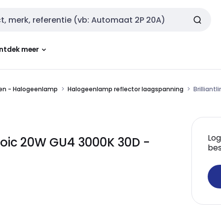
ntdek meer
en - Halogeenlamp
Halogeenlamp reflector laagspanning
Brilliant
Log
ichroic 20W GU4 3000K 30D -
bes