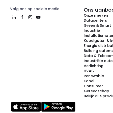
Volg ons op sociale media
Ons aanbo
Onze merken
Datacenters
Green & Smart
Industrie
Installatiemater
Kabelgoten & k
Energie distribu
Building automa
Data & Teleco
Industriële aut
Verlichting
HVAC
Renewable
Kabel
Consumer
Gereedschap
Bekijk alle pro