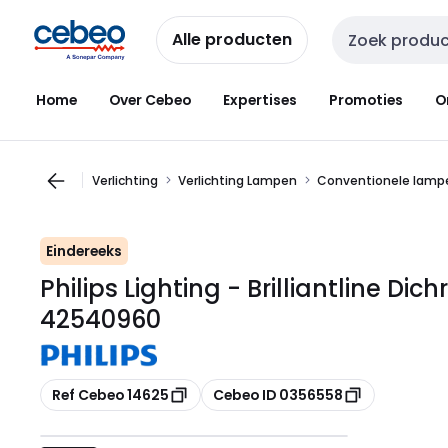
Overslaan
Overslaan
naar
naar
Alle producten
Zoekveld invoer
navigatie
inhoud
Home
Over Cebeo
Expertises
Promoties
O
Verlichting
Verlichting Lampen
Conventionele lamp
Eindereeks
Philips Lighting - Brilliantline D
42540960
Kopiëren
Kopiëren
Ref Cebeo 14625
Cebeo ID 0356558