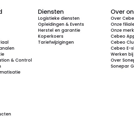
d
Diensten
Over on
Logistieke diensten
Over Ceb
Opleidingen & Events
Onze filial
Herstel en garantie
Onze mer
Koperkoers
Cebeo Ap
iaal
Tariefwijzigingen
Cebeo Cl
analen
Cebeo E-
tie
Werken bi
tion & Control
Over Sone
m
Sonepar 
omatisatie
ducten