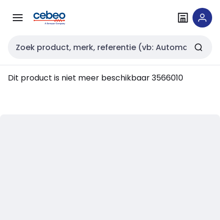
Overslaan
Overslaan
naar
naar
navigatie
inhoud
Zoekveld invoer
Dit product is niet meer beschikbaar
3566010