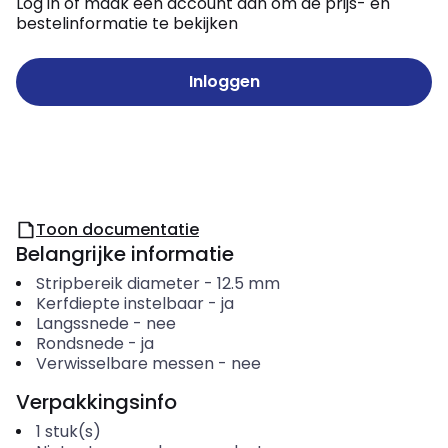
Log in of maak een account aan om de prijs- en
bestelinformatie te bekijken
Inloggen
Toon documentatie
Belangrijke informatie
Stripbereik diameter
-
12.5
mm
Kerfdiepte instelbaar
-
ja
Langssnede
-
nee
Rondsnede
-
ja
Verwisselbare messen
-
nee
Verpakkingsinfo
1
stuk(s)