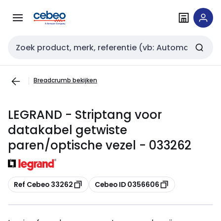
Overslaan
Overslaan
naar
naar
navigatie
inhoud
Zoekveld invoer
Breadcrumb bekijken
LEGRAND - Striptang voor
datakabel getwiste
paren/optische vezel - 033262
Kopiëren
Kopiëren
Ref Cebeo 33262
Cebeo ID 0356606