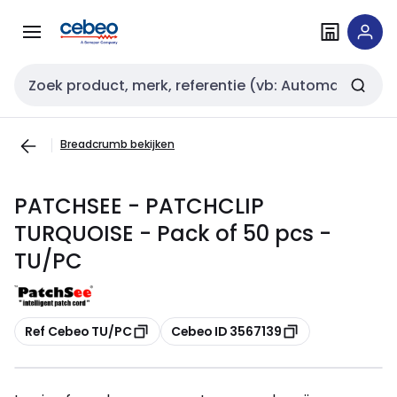
Overslaan
Overslaan
naar
naar
navigatie
inhoud
Zoekveld invoer
Breadcrumb bekijken
PATCHSEE - PATCHCLIP
TURQUOISE - Pack of 50 pcs -
TU/PC
Kopiëren
Kopiëren
Ref Cebeo TU/PC
Cebeo ID 3567139