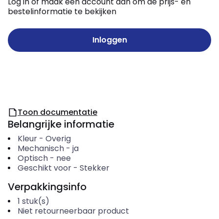
Log in of maak een account aan om de prijs- en
bestelinformatie te bekijken
Inloggen
Toon documentatie
Belangrijke informatie
Kleur
-
Overig
Mechanisch
-
ja
Optisch
-
nee
Geschikt voor
-
Stekker
Verpakkingsinfo
1
stuk(s)
Niet retourneerbaar product