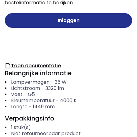
bestelinformatie te bekijken
Inloggen
Toon documentatie
Belangrijke informatie
Lampvermogen
-
35
W
Lichtstroom
-
3320
lm
Voet
-
G5
Kleurtemperatuur
-
4000
K
Lengte
-
1449
mm
Verpakkingsinfo
1
stuk(s)
Niet retourneerbaar product