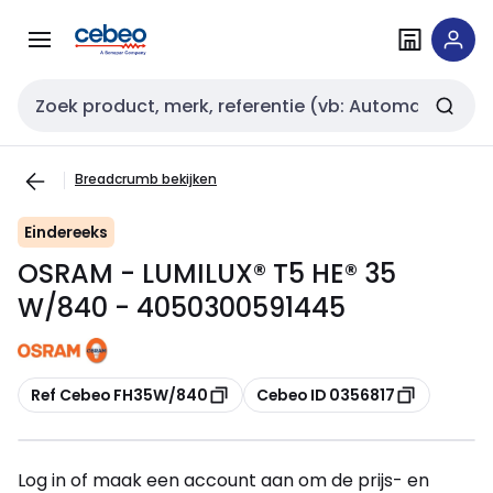
Overslaan
Overslaan
naar
naar
navigatie
inhoud
Zoekveld invoer
Breadcrumb bekijken
Eindereeks
OSRAM - LUMILUX® T5 HE® 35
W/840 - 4050300591445
Kopiëren
Kopiëren
Ref Cebeo FH35W/840
Cebeo ID 0356817
Log in of maak een account aan om de prijs- en