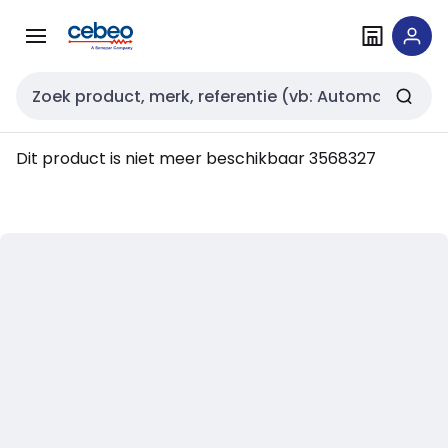
Overslaan
Overslaan
naar
naar
navigatie
inhoud
Zoekveld invoer
Dit product is niet meer beschikbaar
3568327