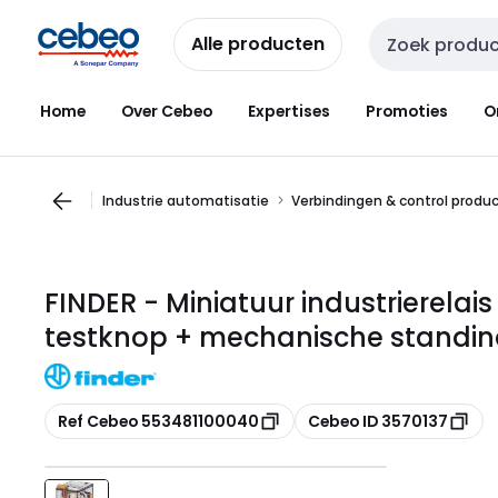
Overslaan
Overslaan
naar
naar
Alle producten
Zoekveld invoer
navigatie
inhoud
Home
Over Cebeo
Expertises
Promoties
O
Industrie automatisatie
Verbindingen & control produ
FINDER - Miniatuur industrierelais
testknop + mechanische standin
Kopiëren
Kopiëren
Ref Cebeo 553481100040
Cebeo ID 3570137