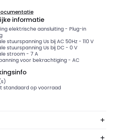
documentatie
ijke informatie
ing elektrische aansluiting
-
Plug-in
ng
le stuurspanning Us bij AC 50Hz
-
110
V
le stuurspanning Us bij DC
-
0
V
le stroom
-
7
A
panning voor bekrachtiging
-
AC
ingsinfo
(s)
t standaard op voorraad