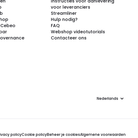
ken
Instructies voor aanlevering
p
voor leveranciers
ub
Streamliner
shop
Hulp nodig?
j Cebeo
FAQ
par
Webshop videotutorials
Governance
Contacteer ons
Taal
ivacy policy
Cookie policy
Beheer je cookies
Algemene voorwaarden