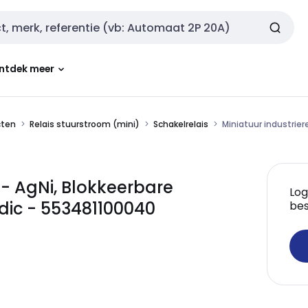
ntdek meer
cten
Relais stuurstroom (mini)
Schakelrelais
Miniatuur industrie
 - AgNi, Blokkeerbare
Log
dic - 553481100040
bes