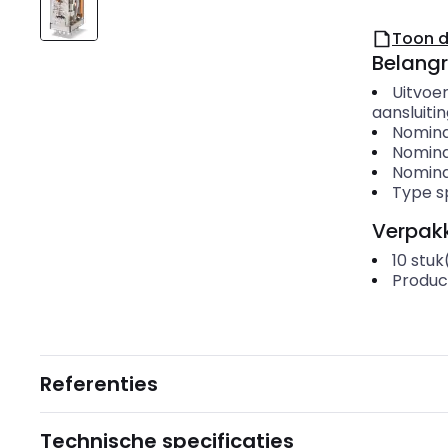
Toon 
Belangr
Uitvoer
aansluiti
Nomina
Nomina
Nomina
Type s
Verpakk
10
stuk
Produc
Referenties
Technische specificaties