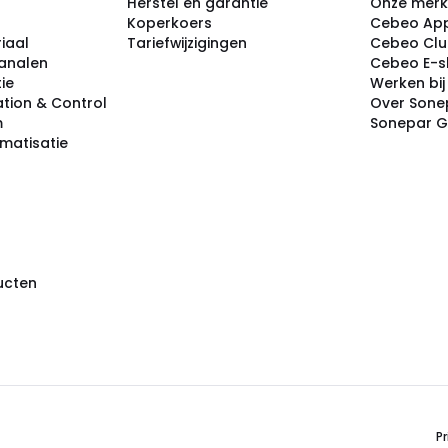
Herstel en garantie
Onze mer
Koperkoers
Cebeo Ap
iaal
Tariefwijzigingen
Cebeo Cl
analen
Cebeo E-
tie
Werken bi
tion & Control
Over Sone
m
Sonepar 
omatisatie
ducten
Pr